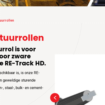
uurrollen
tuurrollen
rrol is voor
voor zware
de RE-Track HD.
chikbaar is, is onze RE-
ijn geweldige sturende
, staal-, bulk- en cement-