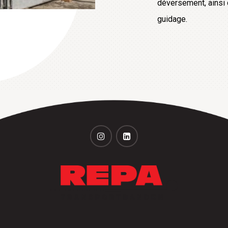
déversement, ainsi q
guidage.