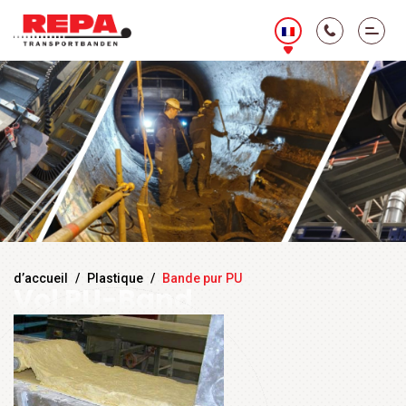
d’accueil
/
Plastique
/
Bande pur PU
Vol PU-Band