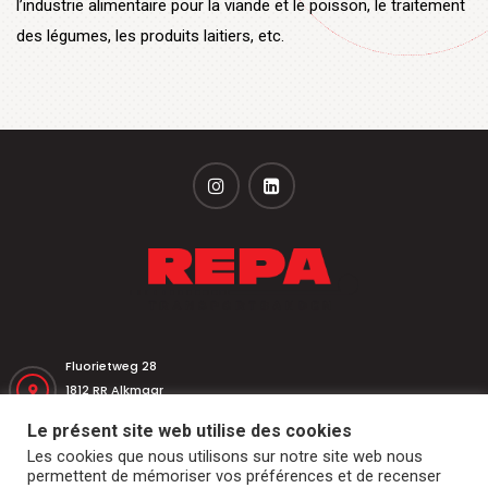
l’industrie alimentaire pour la viande et le poisson, le traitement
des légumes, les produits laitiers, etc.
Fluorietweg 28
1812 RR Alkmaar
Nederland
Le présent site web utilise des cookies
Les cookies que nous utilisons sur notre site web nous
+31 (0)251 320 533
permettent de mémoriser vos préférences et de recenser