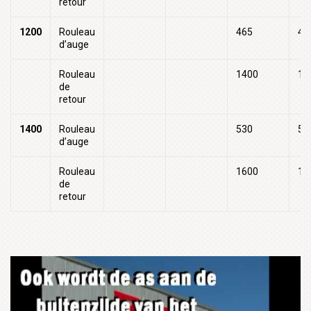
retour
1200
Rouleau
465
47
d’auge
Rouleau
1400
14
de
retour
1400
Rouleau
530
53
d’auge
Rouleau
1600
16
de
retour