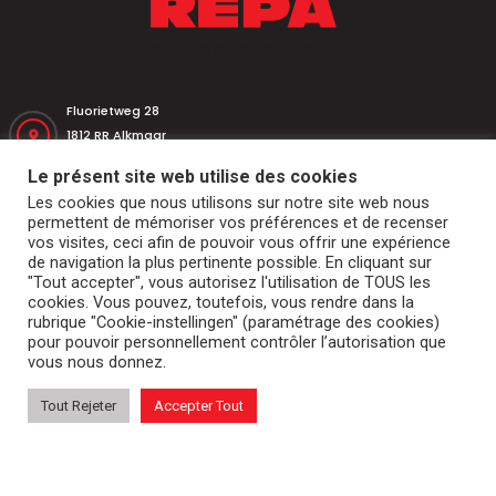
Fluorietweg 28
1812 RR Alkmaar
Nederland
Le présent site web utilise des cookies
Les cookies que nous utilisons sur notre site web nous
+31 (0)251 320 533
permettent de mémoriser vos préférences et de recenser
vos visites, ceci afin de pouvoir vous offrir une expérience
de navigation la plus pertinente possible. En cliquant sur
+31 (0)251 316 542
"Tout accepter", vous autorisez l'utilisation de TOUS les
cookies. Vous pouvez, toutefois, vous rendre dans la
rubrique "Cookie-instellingen" (paramétrage des cookies)
repa@repatransportbanden.nl
pour pouvoir personnellement contrôler l’autorisation que
vous nous donnez.
Tout Rejeter
Accepter Tout
d’accueil
Bandes transporteuses
Tambours et rouleaux
Abri de quai
Segments de marché et applications
Services
Contact