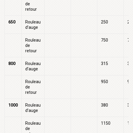
de
retour
650
Rouleau
250
25
d’auge
Rouleau
750
75
de
retour
800
Rouleau
315
32
d’auge
Rouleau
950
95
de
retour
1000
Rouleau
380
38
d’auge
Rouleau
1150
11
de