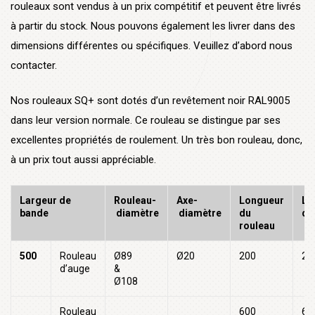
rouleaux sont vendus à un prix compétitif et peuvent être livrés
à partir du stock. Nous pouvons également les livrer dans des
dimensions différentes ou spécifiques. Veuillez d’abord nous
contacter.
Nos rouleaux SQ+ sont dotés d’un revêtement noir RAL9005
dans leur version normale. Ce rouleau se distingue par ses
excellentes propriétés de roulement. Un très bon rouleau, donc,
à un prix tout aussi appréciable.
Largeur de
Rouleau-
Axe-
Longueur
Lo
bande
diamètre
diamètre
du
d’
rouleau
500
Rouleau
Ø89
Ø20
200
20
d’auge
&
Ø108
Rouleau
600
60