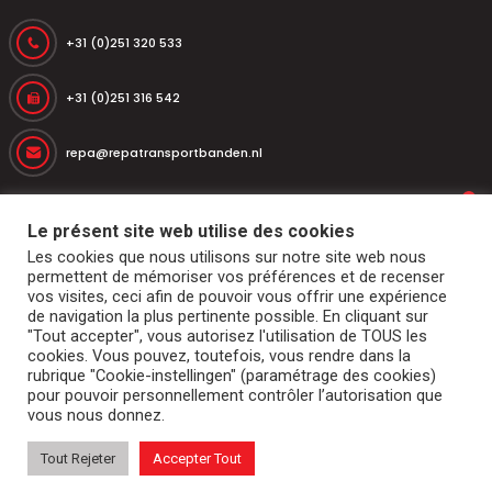
+31 (0)251 320 533
+31 (0)251 316 542
repa@repatransportbanden.nl
Le présent site web utilise des cookies
d’accueil
Bandes transporteuses
Tambours et rouleaux
Les cookies que nous utilisons sur notre site web nous
Abri de quai
Segments de marché et applications
permettent de mémoriser vos préférences et de recenser
Services
Contact
vos visites, ceci afin de pouvoir vous offrir une expérience
de navigation la plus pertinente possible. En cliquant sur
© 2026
Repa Transportbanden
. Tous les droits sont réservés
"Tout accepter", vous autorisez l'utilisation de TOUS les
cookies. Vous pouvez, toutefois, vous rendre dans la
rubrique "Cookie-instellingen" (paramétrage des cookies)
pour pouvoir personnellement contrôler l’autorisation que
vous nous donnez.
Tout Rejeter
Accepter Tout