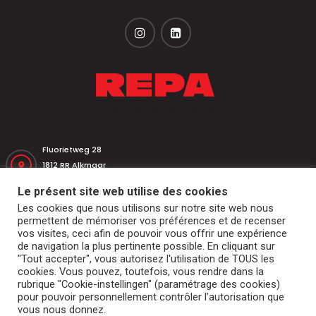
Fluorietweg 28
1812 RR Alkmaar
Nederland
Le présent site web utilise des cookies
Les cookies que nous utilisons sur notre site web nous
+31 (0)251 320 533
permettent de mémoriser vos préférences et de recenser
vos visites, ceci afin de pouvoir vous offrir une expérience
de navigation la plus pertinente possible. En cliquant sur
+31 (0)251 316 542
"Tout accepter", vous autorisez l'utilisation de TOUS les
cookies. Vous pouvez, toutefois, vous rendre dans la
rubrique "Cookie-instellingen" (paramétrage des cookies)
repa@repatransportbanden.nl
pour pouvoir personnellement contrôler l’autorisation que
vous nous donnez.