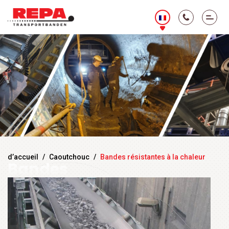
d’accueil
/
Caoutchouc
/
Bandes résistantes à la chaleur
Bandes