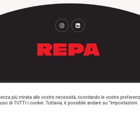
+31 (0)251 320 533
+31 (0)251 316 542
ienza più mirata alle vostre necessità, ricordando le vostre preferen
l'uso di TUTTI i cookie. Tuttavia, è possibile andare su "Impostazioni
Tamburi e rulli
Portali dockshelter
Segmenti di mercato e appl
© 2026
Repa Transportbanden
. Tutti i diritti riservati