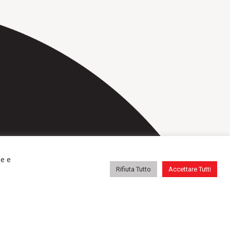
repa@repatransportbanden.nl
ze e
Rifiuta Tutto
Accettare Tutti
icazioni
Servizi
Contatti