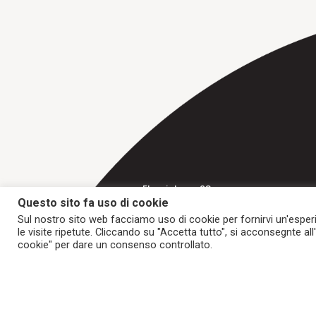
Fluorietweg 28
Questo sito fa uso di cookie
1812 RR Alkmaar
Nederland
Sul nostro sito web facciamo uso di cookie per fornirvi un'esper
le visite ripetute. Cliccando su "Accetta tutto", si acconsegnte al
cookie" per dare un consenso controllato.
Home
Nastri trasportatori