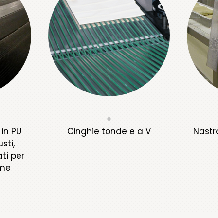
 in PU
Cinghie tonde e a V
Nastr
sti,
ati per
eme