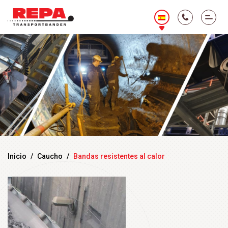
Inicio
/
Caucho
/
Bandas resistentes al calor