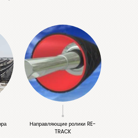
ора
Направляющие ролики RE-
TRACK