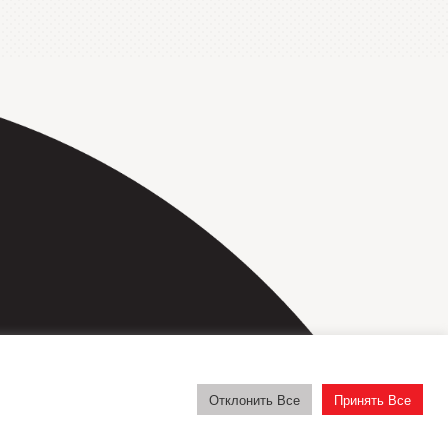
repa@repatransportbanden.nl
Отклонить Все
Принять Все