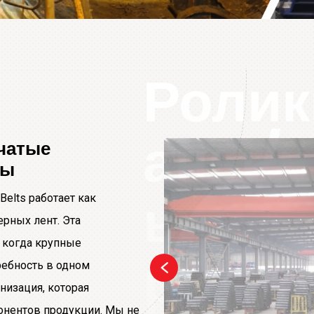
Ролик
аны/ж
чатые
ты
ые ро
elts работает как
рных лент. Эта
, когда крупные
ры/к
ребность в одном
низация, которая
онентов продукции. Мы не