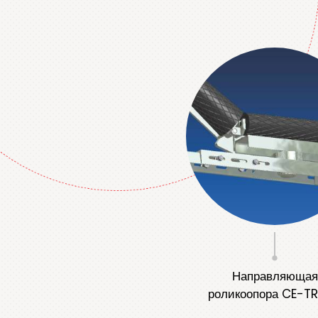
Направляющая
роликоопора CE-T