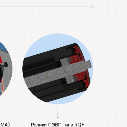
EMA)
Ролики ПЭВП типа RQ+