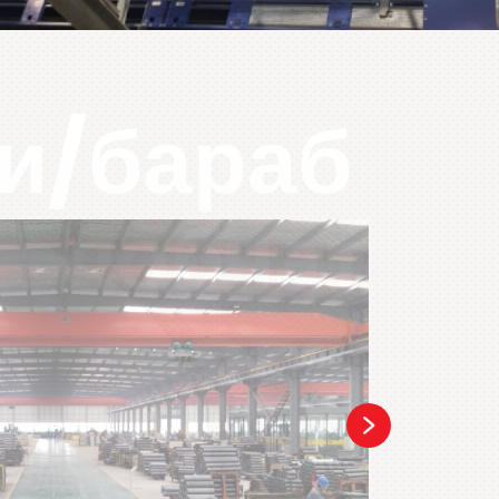
и/бараб
елобчат
ликоопо
омпонен