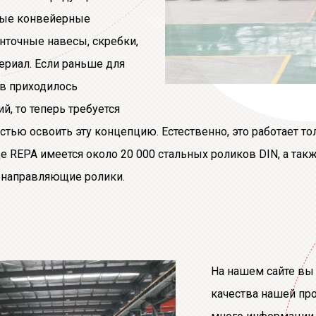
ты
вые конвейерные
енточные навесы, скребки,
ериал. Если раньше для
в приходилось
й, то теперь требуется
тью освоить эту концепцию. Естественно, это работает то
де REPA имеется около 20 000 стальных роликов DIN, а та
 направляющие ролики.
На нашем сайте вы
качества нашей пр