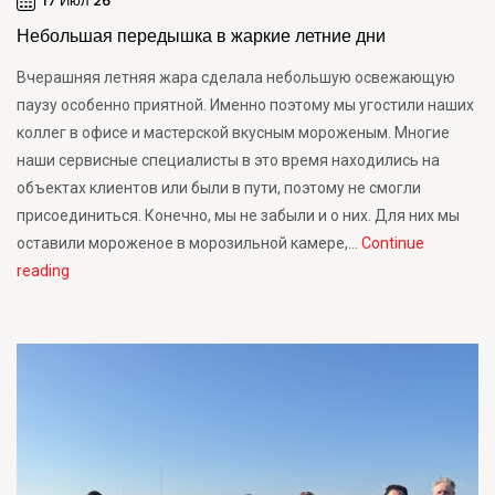
17 Июл 26
Небольшая передышка в жаркие летние дни
Вчерашняя летняя жара сделала небольшую освежающую
паузу особенно приятной. Именно поэтому мы угостили наших
коллег в офисе и мастерской вкусным мороженым. Многие
наши сервисные специалисты в это время находились на
объектах клиентов или были в пути, поэтому не смогли
присоединиться. Конечно, мы не забыли и о них. Для них мы
оставили мороженое в морозильной камере,…
Continue
Небольшая
reading
передышка
в
жаркие
летние
дни