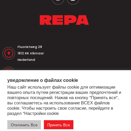
Fluorietweg 28
1812 RR Alkmaar
Nederland
+31 (0)251 320 533
уведомление о файлах cookie
Наш сайт использует файлы cookie для оптимизации
+31 (0)251 316 542
вашего опыта путем регистрации ваших предпочтений и
повторных посещений. Нажав на кнопку "Принять все",
вы соглашаетесь на использование ВСЕХ файлов
repa@repatransportbanden.nl
cookie. Чтобы настроить свое согласие, перейдите в
раздел "Настройки cookie
Отклонить Все
Принять Все
Главная страница
Конвейерные ленты
Барабаны и ролики