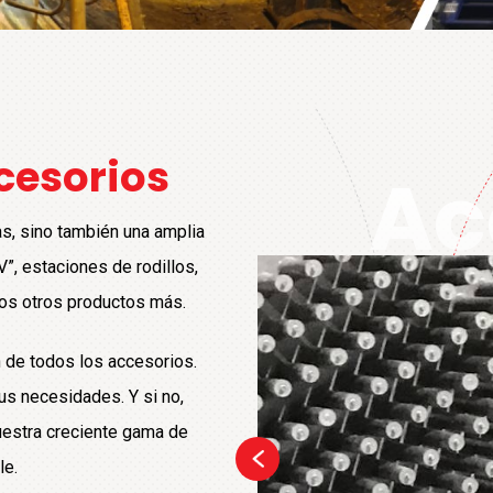
cesorios
Ac
s, sino también una amplia
”, estaciones de rodillos,
s
uchos otros productos más.
n de todos los accesorios.
us necesidades. Y si no,
uestra creciente gama de
le.