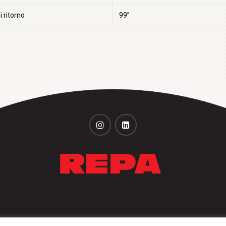
i ritorno
99”