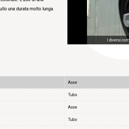
rullo una durata molto lunga.
I diversi co
Asse
Tubo
Asse
Tubo