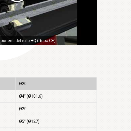
mponenti del rullo HQ (Repa CE):
Ø20
Ø4” (Ø101,6)
Ø20
Ø5” (Ø127)