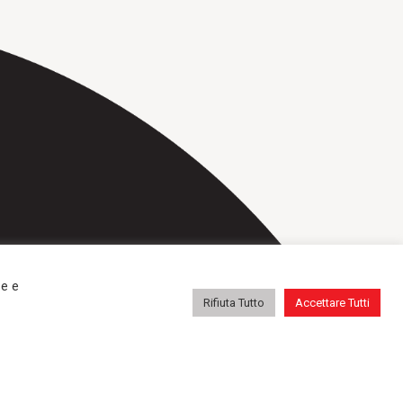
repa@repatransportbanden.nl
ze e
Rifiuta Tutto
Accettare Tutti
icazioni
Servizi
Contatti