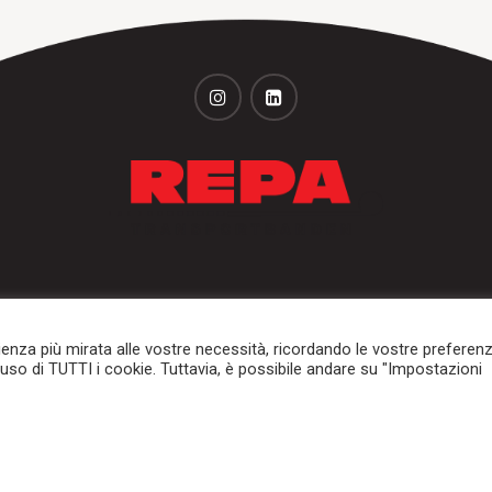
+31 (0)251 320 533
+31 (0)251 316 542
ienza più mirata alle vostre necessità, ricordando le vostre preferen
l'uso di TUTTI i cookie. Tuttavia, è possibile andare su "Impostazioni
Tamburi e rulli
Portali dockshelter
Segmenti di mercato e appl
© 2026
Repa Transportbanden
. Tutti i diritti riservati