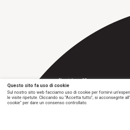
Fluorietweg 28
Questo sito fa uso di cookie
1812 RR Alkmaar
Nederland
Sul nostro sito web facciamo uso di cookie per fornirvi un'esper
le visite ripetute. Cliccando su "Accetta tutto", si acconsegnte al
cookie" per dare un consenso controllato.
Home
Nastri trasportatori