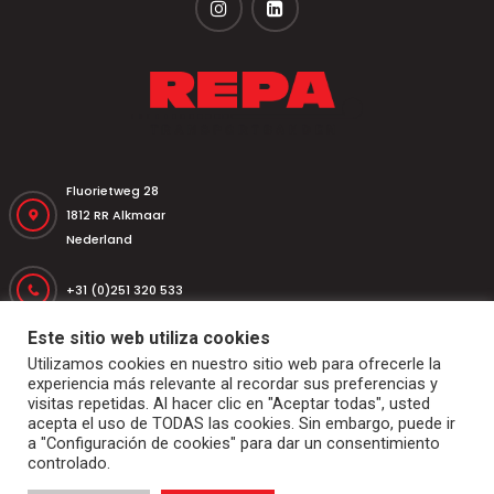
Fluorietweg 28
1812 RR Alkmaar
Nederland
+31 (0)251 320 533
Este sitio web utiliza cookies
+31 (0)251 316 542
Utilizamos cookies en nuestro sitio web para ofrecerle la
experiencia más relevante al recordar sus preferencias y
repa@repatransportbanden.nl
visitas repetidas. Al hacer clic en "Aceptar todas", usted
acepta el uso de TODAS las cookies. Sin embargo, puede ir
a "Configuración de cookies" para dar un consentimiento
controlado.
Inicio
Bandas transportadoras
Rodillos y tambores