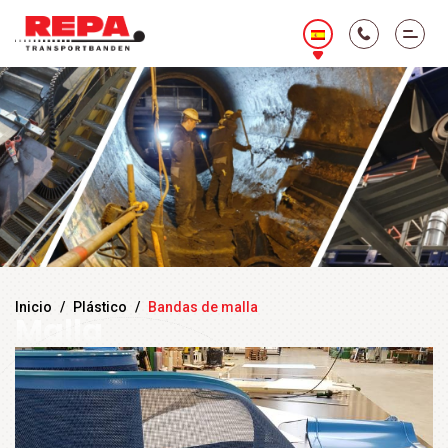
Inicio
/
Plástico
/
Bandas de malla
Malla