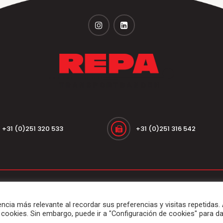
+31 (0)251 320 533
+31 (0)251 316 542
odillos y tambores
Abrigo de muelle
Segmentos del mercado y 
© 2026
Repa Transportbanden
. Reservados todos los derechos
ncia más relevante al recordar sus preferencias y visitas repetidas. 
 cookies. Sin embargo, puede ir a "Configuración de cookies" para da