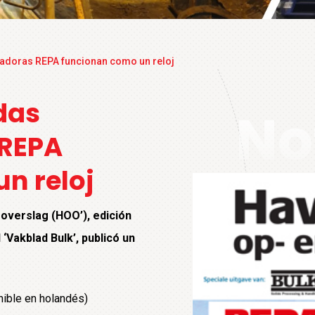
rtadoras REPA funcionan como un reloj
das
No
 REPA
n reloj
 overslag (HOO’), edición
 ‘Vakblad Bulk’, publicó un
nible en holandés)