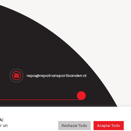
repa@repatransportbanden.nl
aplicaciones
Servicios
Contacto
Al
r un
Rechazar Todo
Aceptar Todo