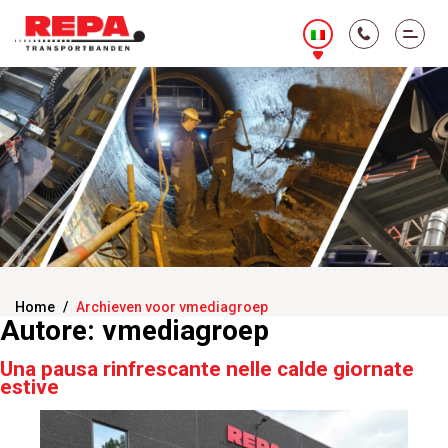
Home
/
Archieven voor vmediagroep
Autore:
vmediagroep
Una pausa rinfrescante nelle calde giornate
estive