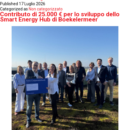
pausa
Published
17 Luglio 2026
rinfrescante
Categorized as
Non categorizzato
Contributo di 25.000 € per lo sviluppo dello
nelle
Smart Energy Hub di Boekelermeer
calde
giornate
estive