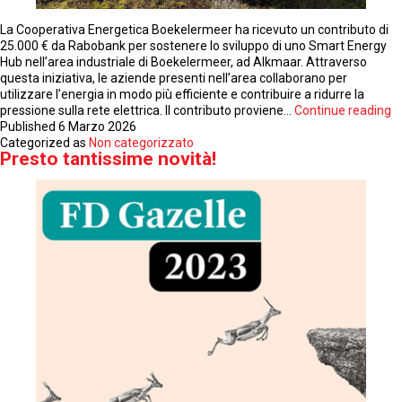
La Cooperativa Energetica Boekelermeer ha ricevuto un contributo di
25.000 € da Rabobank per sostenere lo sviluppo di uno Smart Energy
Hub nell’area industriale di Boekelermeer, ad Alkmaar. Attraverso
questa iniziativa, le aziende presenti nell’area collaborano per
utilizzare l’energia in modo più efficiente e contribuire a ridurre la
C
pressione sulla rete elettrica. Il contributo proviene…
Continue reading
di
Published
6 Marzo 2026
2
Categorized as
Non categorizzato
Presto tantissime novità!
€
p
lo
sv
de
S
E
H
di
B