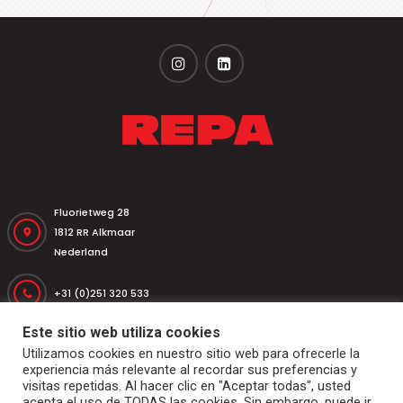
Fluorietweg 28
1812 RR Alkmaar
Nederland
+31 (0)251 320 533
Este sitio web utiliza cookies
+31 (0)251 316 542
Utilizamos cookies en nuestro sitio web para ofrecerle la
experiencia más relevante al recordar sus preferencias y
repa@repatransportbanden.nl
visitas repetidas. Al hacer clic en "Aceptar todas", usted
acepta el uso de TODAS las cookies. Sin embargo, puede ir